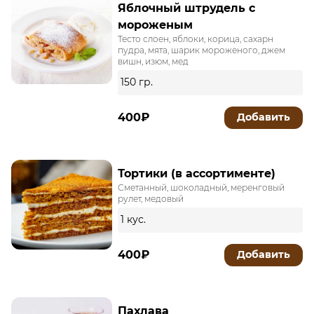
Яблочный штрудель с
мороженым
Тесто слоен, яблоки, корица, сахарн
пудра, мята, шарик мороженого, джем
вишн, изюм, мед
150 гр.
400₽
Добавить
Тортики (в ассортименте)
Сметанный, шоколадный, меренговый
рулет, медовый
1 кус.
400₽
Добавить
Пахлава