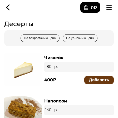
0₽
Десерты
По возрастанию цены
По убыванию цены
Чизкейк
180 гр.
400₽
Добавить
Наполеон
140 гр.