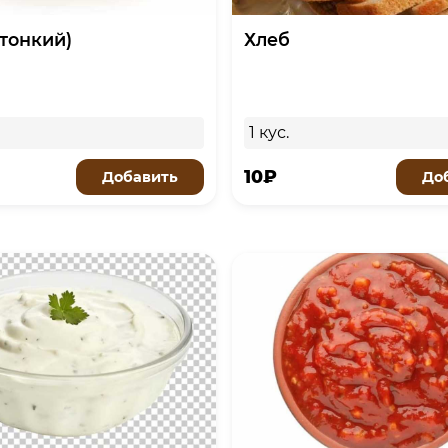
тонкий)
Хлеб
1 кус.
10₽
Добавить
До