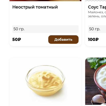
Неострый томатный
Соус Та
Майонез, 
зелень, ол
50 гр.
50 гр.
50₽
100₽
Добавить