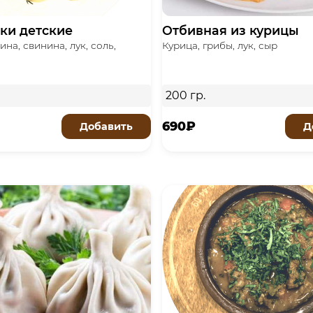
ки детские
Отбивная из курицы
на, свинина, лук, соль,
Курица, грибы, лук, сыр
200 гр.
690₽
Добавить
Д