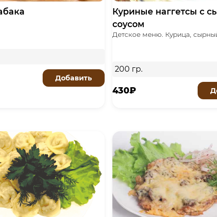
абака
Куриные наггетсы с 
соусом
Детское меню. Курица, сырны
200 гр.
Добавить
430₽
Д