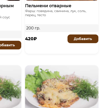
сырным
Пельмени отварные
Фарш: говядина, свинина, лук, соль,
перец, тесто
й соус
200 гр.
420₽
Добавить
обавить