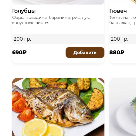
Голубцы
Гювеч
Фарш: говядина, баранина, рис, лук,
Телятина, п
капустные листья
баклажан, г
200 гр.
200 гр.
690₽
880₽
Добавить