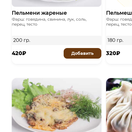
Пельмени жареные
Пельмеш
Фарш: говядина, свинина, лук, соль,
Фарш: говяди
перец, тесто
перец, тесто
200 гр.
180 гр.
420₽
320₽
Добавить