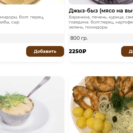
Джыз-быз (мясо на вы
омидоры, болг. перец,
Баранина, печень, курица, св
рибы, сыр
говядина. болг.перец, картофел
зелень, помидоры
800 гр.
2250₽
Добавить
Д