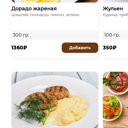
Дорадо жареная
Жульен
Шашлык помидор, лимон, зелень
Курица, гриб
300 гр.
100 гр.
1360₽
350₽
Добавить