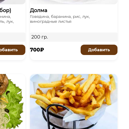
бор)
Долма
инина,
Говядина, баранина, рис, лук,
ь, лук,
виноградные листья
200 гр.
700₽
обавить
Добавить