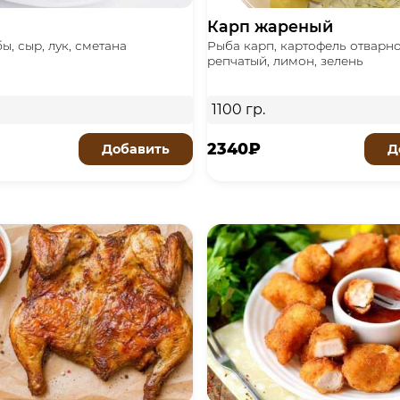
Карп жареный
ы, сыр, лук, сметана
Рыба карп, картофель отварно
репчатый, лимон, зелень
1100 гр.
2340₽
Добавить
Д