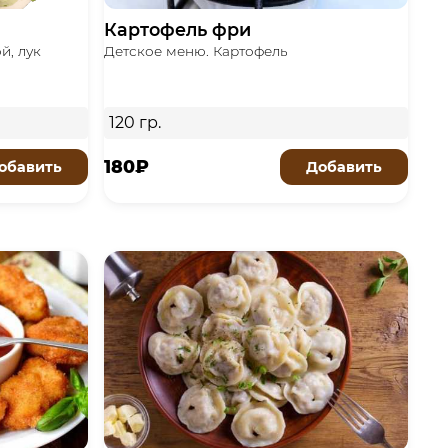
Картофель фри
й, лук
Детское меню. Картофель
120 гр.
180₽
обавить
Добавить