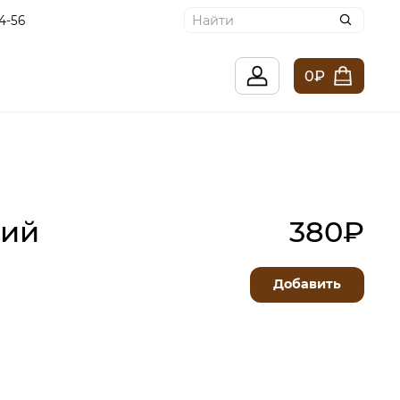
4-56
0₽
ий
380₽
Добавить