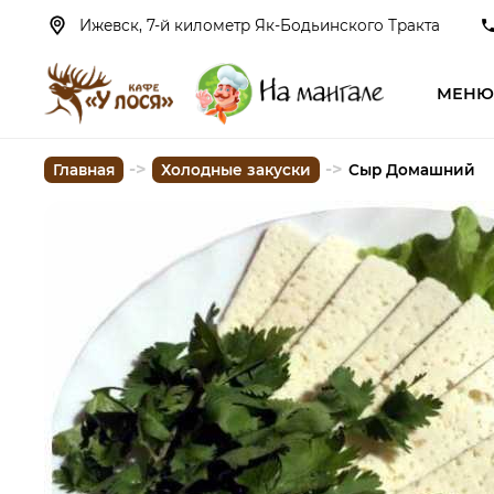
Ижевск, 7-й километр Як-Бодьинского Тракта
МЕН
->
->
Главная
Холодные закуски
Сыр Домашний